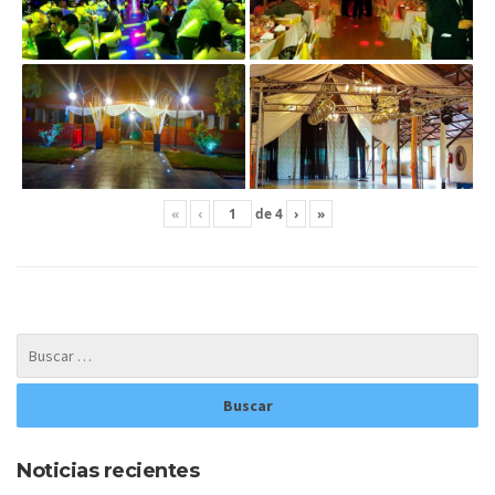
«
‹
de
4
›
»
Noticias recientes